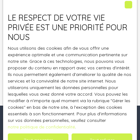
Internet www.bloctel.gouv.fr ou par courrier
adressé à :
LE RESPECT DE VOTRE VIE
Société Worldline, Service Bloctel, CS 61311, 41013
PRIVÉE EST UNE PRIORITÉ POUR
BLOIS CEDEX.
NOUS
Pour en savoir plus sur le traitement de vos
Nous utilisons des cookies afin de vous offrir une
données personnelles, veuillez consulter notre
expérience optimale et une communication pertinente sur
politique de confidentialité
.
notre site. Grace à ces technologies, nous pouvons vous
proposer du contenu en rapport avec vos centres d'intérêt.
Ils nous permettent également d'améliorer la qualité de nos
Recevoir des annonces
services et la convivialité de notre site internet. Nous
utiliserons uniquement les données personnelles pour
lesquelles vous avez donné votre accord. Vous pouvez les
modifier à n'importe quel moment via la rubrique ″Gérer les
cookies″ en bas de notre site, à l'exception des cookies
essentiels à son fonctionnement. Pour plus d'informations
sur vos données personnelles, veuillez consulter
notre politique de confidentialité
.
Je recherche un bien
Tout accepter
Tout refuser