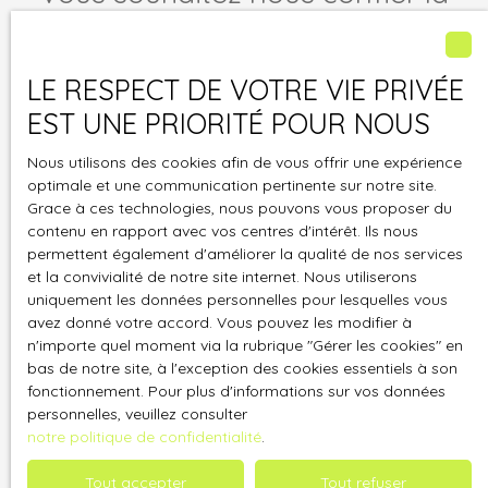
gestion de votre bien ?
Contactez-nous !
LE RESPECT DE VOTRE VIE PRIVÉE
Merci de remplir le formulaire, nous reviendrons vers
EST UNE PRIORITÉ POUR NOUS
vous dans les plus brefs délais.
Nous utilisons des cookies afin de vous offrir une expérience
optimale et une communication pertinente sur notre site.
Prénom
Grace à ces technologies, nous pouvons vous proposer du
contenu en rapport avec vos centres d'intérêt. Ils nous
Nom
permettent également d'améliorer la qualité de nos services
et la convivialité de notre site internet. Nous utiliserons
uniquement les données personnelles pour lesquelles vous
Email
avez donné votre accord. Vous pouvez les modifier à
n'importe quel moment via la rubrique ″Gérer les cookies″ en
bas de notre site, à l'exception des cookies essentiels à son
Téléphone
fonctionnement. Pour plus d'informations sur vos données
personnelles, veuillez consulter
notre politique de confidentialité
.
Votre commune
Tout accepter
Tout refuser