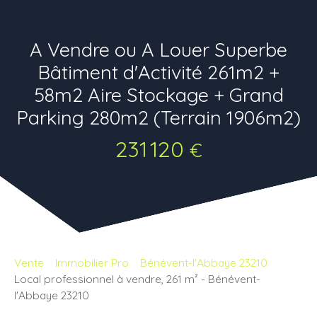
A Vendre ou A Louer Superbe
Bâtiment d'Activité 261m2 +
58m2 Aire Stockage + Grand
Parking 280m2 (Terrain 1906m2)
231 120
€
Vente
Immobilier Pro
Bénévent-l'Abbaye 23210
Local professionnel à vendre, 261 m² - Bénévent-
l'Abbaye 23210