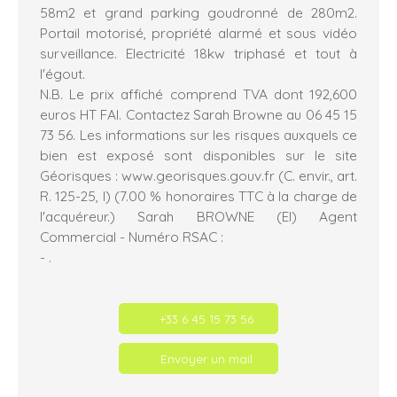
58m2 et grand parking goudronné de 280m2.
Portail motorisé, propriété alarmé et sous vidéo
surveillance. Electricité 18kw triphasé et tout à
l'égout.
N.B. Le prix affiché comprend TVA dont 192,600
euros HT FAI. Contactez Sarah Browne au 06 45 15
73 56. Les informations sur les risques auxquels ce
bien est exposé sont disponibles sur le site
Géorisques : www.georisques.gouv.fr (C. envir., art.
R. 125-25, I) (7.00 % honoraires TTC à la charge de
l'acquéreur.) Sarah BROWNE (EI) Agent
Commercial - Numéro RSAC :
- .
+33 6 45 15 73 56
Envoyer un mail