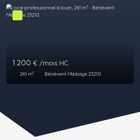
1 200
€ /mois HC
261
m²
Bénévent-l'Abbaye 23210