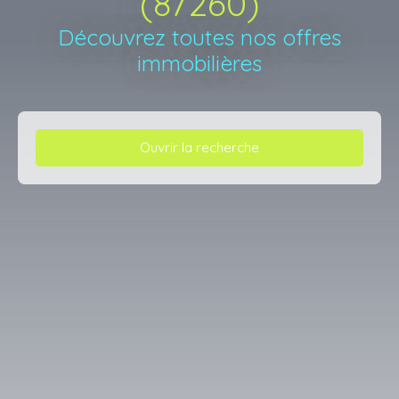
(87260)
Découvrez toutes nos offres
immobilières
Ouvrir la recherche
Type d'offre
Vente
Type de bien
Terrain
Localisation
Saint-Bonnet-Briance (87260)
Budget max (€)