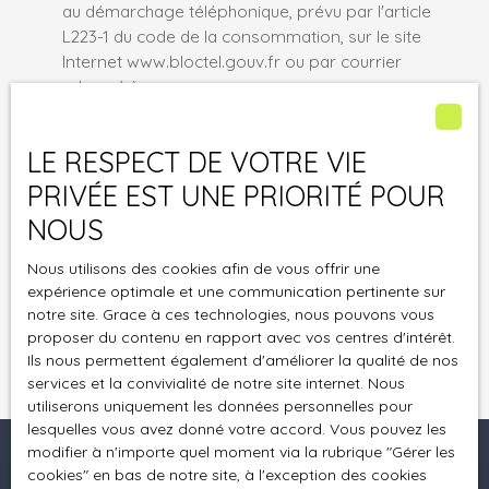
au démarchage téléphonique, prévu par l'article
L223-1 du code de la consommation, sur le site
Internet www.bloctel.gouv.fr ou par courrier
adressé à :
Société Worldline, Service Bloctel, CS 61311, 41013
LE RESPECT DE VOTRE VIE
BLOIS CEDEX.
PRIVÉE EST UNE PRIORITÉ POUR
Pour en savoir plus sur le traitement de vos
NOUS
données personnelles, veuillez consulter notre
politique de confidentialité
.
Nous utilisons des cookies afin de vous offrir une
expérience optimale et une communication pertinente sur
notre site. Grace à ces technologies, nous pouvons vous
Recevoir des annonces
proposer du contenu en rapport avec vos centres d'intérêt.
Ils nous permettent également d'améliorer la qualité de nos
services et la convivialité de notre site internet. Nous
utiliserons uniquement les données personnelles pour
lesquelles vous avez donné votre accord. Vous pouvez les
modifier à n'importe quel moment via la rubrique ″Gérer les
cookies″ en bas de notre site, à l'exception des cookies