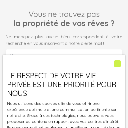
l'acquéreur. )
Vous ne trouvez pas
la propriété de vos rêves ?
Ne manquez plus aucun bien correspondant à votre
recherche en vous inscrivant à notre alerte mail !
Prénom
Nom
LE RESPECT DE VOTRE VIE
PRIVÉE EST UNE PRIORITÉ POUR
Email
NOUS
Type d'offre
Vente
Nous utilisons des cookies afin de vous offrir une
expérience optimale et une communication pertinente sur
Type de bien
notre site. Grace à ces technologies, nous pouvons vous
Terrain
proposer du contenu en rapport avec vos centres d'intérêt.
Ils nous permettent également d'améliorer la qualité de nos