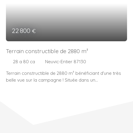
22 800
€
Terrain constructible de 2880 m²
28 a 80 ca
Neuvic-Entier 87130
Terrain constructible de 2880 m² bénéficiant d'une très
belle vue sur la campagne ! Située dans un
environnement calme de la commune de Neuvic Entier,
cette parcelle pourra accueillir une construction de plain
pied. Un hangar en bois se trouve sur le terrain, celui-ci
peut servir de stockage. Terrain avec certificat
d'urbanisme. Prévoir les raccordements en eau et
électricité ainsi que l'installation d'un assainissement
individuel. (14. 00 % honoraires TTC à la charge de