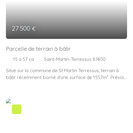
27 500
€
Parcelle de terrain à bâtir
15 a 57 ca
Saint-Martin-Terressus 87400
Situé sur la commune de St Martin Terressus, terrain à
bâtir récemment borné d'une surface de 1557m². Prévoir
les raccordements en eau, électricité et l'installation d'un
système d'assainissement individuel. (10. 00 %
honoraires TTC à la charge de l'acquéreur. )