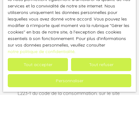
Localisation
services et la convivialité de notre site internet. Nous
utiliserons uniquement les données personnelles pour
Budget max (€)
lesquelles vous avez donné votre accord. Vous pouvez les
modifier à n'importe quel moment via la rubrique ″Gérer les
cookies″ en bas de notre site, à l'exception des cookies
Surface min (m²)
essentiels à son fonctionnement. Pour plus d'informations
sur vos données personnelles, veuillez consulter
J'accepte le traitement de mes données
notre politique de confidentialité
.
personnelles conformément au RGPD. Si vous ne
souhaitez pas faire l'objet de prospection
Tout accepter
Tout refuser
commerciale par voie téléphonique, vous pouvez
vous inscrire gratuitement sur la liste d'opposition
Personnaliser
au démarchage téléphonique, prévu par l'article
L223-1 du code de la consommation, sur le site
Internet www.bloctel.gouv.fr ou par courrier
adressé à :
Société Worldline, Service Bloctel, CS 61311, 41013
BLOIS CEDEX.