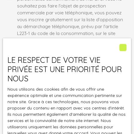
souhaitez pas faire l'objet de prospection
commerciale par voie téléphonique, vous pouvez
vous inscrire gratuitement sur la liste d'opposition
au démarchage téléphonique, prévu par l'article
L223-1 du code de la consommation, sur le site
Internet www.bloctel.gouv.fr ou par courrier
adressé à :
LE RESPECT DE VOTRE VIE
Société Worldline, Service Bloctel, CS 61311, 41013
PRIVÉE EST UNE PRIORITÉ POUR
BLOIS CEDEX.
NOUS
Pour en savoir plus sur le traitement de vos
données personnelles, veuillez consulter notre
Nous utilisons des cookies afin de vous offrir une
politique de confidentialité
.
expérience optimale et une communication pertinente sur
notre site. Grace à ces technologies, nous pouvons vous
proposer du contenu en rapport avec vos centres d'intérêt.
Recevoir des annonces
Ils nous permettent également d'améliorer la qualité de nos
services et la convivialité de notre site internet. Nous
utiliserons uniquement les données personnelles pour
lesquelles vous avez donné votre accord. Vous pouvez les