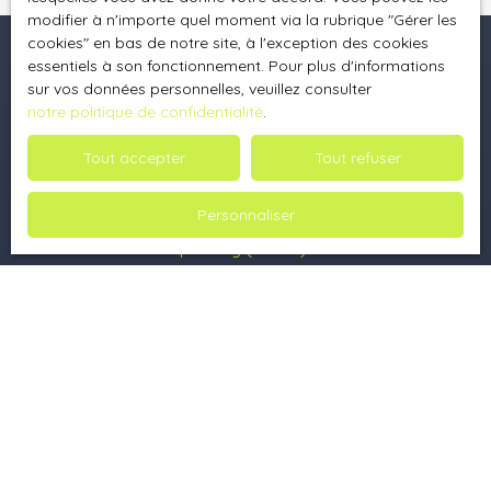
modifier à n'importe quel moment via la rubrique ″Gérer les
cookies″ en bas de notre site, à l'exception des cookies
essentiels à son fonctionnement. Pour plus d'informations
sur vos données personnelles, veuillez consulter
Je recherche un bien
notre politique de confidentialité
.
Vente maison Saint-Léonard-de-Noblat (87400)
Tout accepter
Tout refuser
Location appartement Saint-Léonard-de-Noblat (87400)
Location appartement Bénévent-l'Abbaye (23210)
Personnaliser
Vente maison Champnétery (87400)
Vente maison Bénévent-l'Abbaye (23210)
Vente maison Arrènes (23210)
Je suis propriétaire
Estimez votre bien