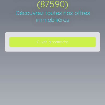
(87590)
Découvrez toutes nos offres
immobilières
Ouvrir la recherche
Type d'offre
Vente
Type de bien
Maison
Localisation
Saint-Just-le-Martel (87590)
Budget max (€)