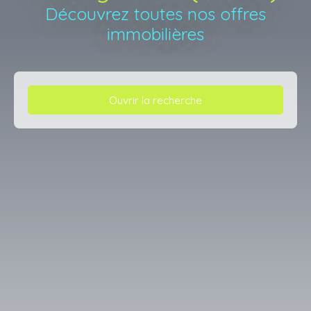
Découvrez toutes nos offres
immobilières
Ouvrir la recherche
Type d'offre
Vente
Type de bien
Maison
Localisation
La Geneytouse (87400)
Budget max (€)
Surface min (m²)