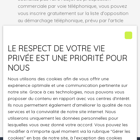
commerciale par voie téléphonique, vous pouvez
vous inscrire gratuitement sur la liste d'opposition
au démarchage téléphonique, prévu par l'article
L223-1 du code de la consommation, sur le site
Internet www.bloctel.gouv.fr ou par courrier
adressé à :
LE RESPECT DE VOTRE VIE
PRIVÉE EST UNE PRIORITÉ POUR
Société Worldline, Service Bloctel, CS 61311, 41013
BLOIS CEDEX.
NOUS
Pour en savoir plus sur le traitement de vos
Nous utilisons des cookies afin de vous offrir une
données personnelles, veuillez consulter notre
expérience optimale et une communication pertinente sur
notre site. Grace à ces technologies, nous pouvons vous
politique de confidentialité
.
proposer du contenu en rapport avec vos centres d'intérêt.
Ils nous permettent également d'améliorer la qualité de nos
Recevoir des annonces
services et la convivialité de notre site internet. Nous
utiliserons uniquement les données personnelles pour
lesquelles vous avez donné votre accord. Vous pouvez les
modifier à n'importe quel moment via la rubrique ″Gérer les
cookies″ en bas de notre site, à l'exception des cookies