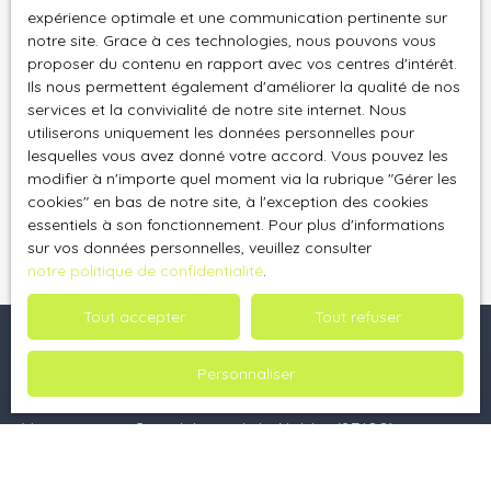
expérience optimale et une communication pertinente sur
Société Worldline, Service Bloctel, CS 61311, 41013
notre site. Grace à ces technologies, nous pouvons vous
BLOIS CEDEX.
proposer du contenu en rapport avec vos centres d'intérêt.
Ils nous permettent également d'améliorer la qualité de nos
Pour en savoir plus sur le traitement de vos
services et la convivialité de notre site internet. Nous
données personnelles, veuillez consulter notre
utiliserons uniquement les données personnelles pour
politique de confidentialité
.
lesquelles vous avez donné votre accord. Vous pouvez les
modifier à n'importe quel moment via la rubrique ″Gérer les
cookies″ en bas de notre site, à l'exception des cookies
Recevoir des annonces
essentiels à son fonctionnement. Pour plus d'informations
sur vos données personnelles, veuillez consulter
notre politique de confidentialité
.
Tout accepter
Tout refuser
Personnaliser
Je recherche un bien
Vente maison Saint-Léonard-de-Noblat (87400)
Location appartement Saint-Léonard-de-Noblat (87400)