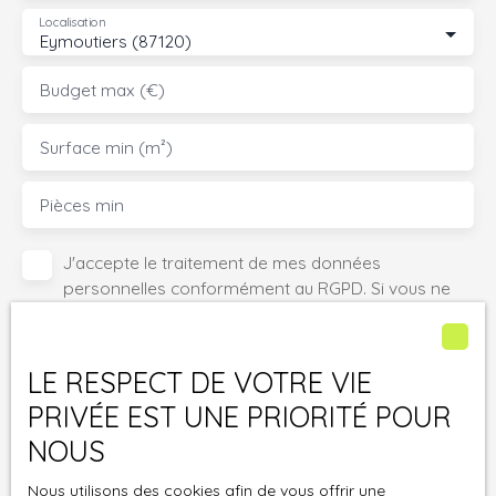
Localisation
Eymoutiers (87120)
Budget max (€)
Surface min (m²)
Pièces min
J'accepte le traitement de mes données
personnelles conformément au RGPD. Si vous ne
souhaitez pas faire l'objet de prospection
commerciale par voie téléphonique, vous pouvez
vous inscrire gratuitement sur la liste d'opposition
LE RESPECT DE VOTRE VIE
au démarchage téléphonique, prévu par l'article
PRIVÉE EST UNE PRIORITÉ POUR
L223-1 du code de la consommation, sur le site
Internet www.bloctel.gouv.fr ou par courrier
NOUS
adressé à :
Nous utilisons des cookies afin de vous offrir une