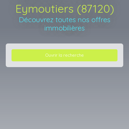
Eymoutiers (87120)
Découvrez toutes nos offres
immobilières
Ouvrir la recherche
Type d'offre
Vente
Type de bien
Maison
Localisation
Eymoutiers (87120)
Budget max (€)