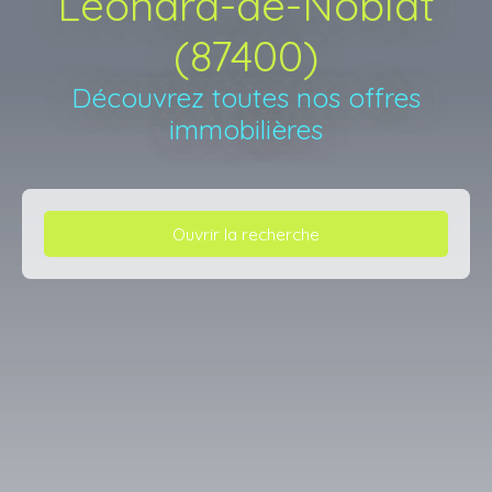
Léonard-de-Noblat
(87400)
Découvrez toutes nos offres
immobilières
Ouvrir la recherche
Type d'offre
Vente
Type de bien
Appartement
Localisation
Saint-Léonard-de-Noblat (87400)