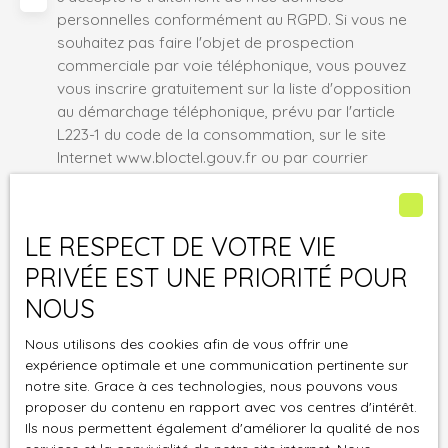
personnelles conformément au RGPD. Si vous ne
souhaitez pas faire l'objet de prospection
commerciale par voie téléphonique, vous pouvez
vous inscrire gratuitement sur la liste d'opposition
au démarchage téléphonique, prévu par l'article
L223-1 du code de la consommation, sur le site
Internet www.bloctel.gouv.fr ou par courrier
adressé à :
Société Worldline, Service Bloctel, CS 61311, 41013
LE RESPECT DE VOTRE VIE
BLOIS CEDEX.
PRIVÉE EST UNE PRIORITÉ POUR
Pour en savoir plus sur le traitement de vos
NOUS
données personnelles, veuillez consulter notre
politique de confidentialité
.
Nous utilisons des cookies afin de vous offrir une
expérience optimale et une communication pertinente sur
notre site. Grace à ces technologies, nous pouvons vous
Recevoir des annonces
proposer du contenu en rapport avec vos centres d'intérêt.
Ils nous permettent également d'améliorer la qualité de nos