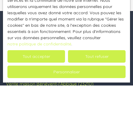
services et la convivialité de notre site internet. Nous
utiliserons uniquement les données personnelles pour
lesquelles vous avez donné votre accord. Vous pouvez les
modifier à n'importe quel moment via la rubrique ″Gérer les
cookies″ en bas de notre site, à l'exception des cookies
essentiels à son fonctionnement. Pour plus d'informations
Je recherche un bien
sur vos données personnelles, veuillez consulter
notre politique de confidentialité
.
Vente maison Saint-Léonard-de-Noblat (87400)
Location appartement Saint-Léonard-de-Noblat (87400)
Tout accepter
Tout refuser
Location appartement Bénévent-l'Abbaye (23210)
Personnaliser
Vente maison Champnétery (87400)
Vente maison Bénévent-l'Abbaye (23210)
Vente maison Arrènes (23210)
Je suis propriétaire
Estimez votre bien