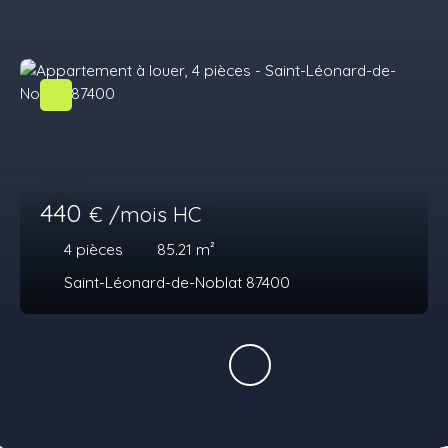
440
€ /mois HC
4
pièces
85.21
m²
Saint-Léonard-de-Noblat 87400